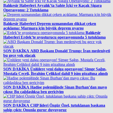
Balıkesir Haberleri
Ayvalık’ta Sahte İçki ve Kaçak Sigara
Operasyonu: 2 Tutuklama
Balıkesir Haberleri
Deprem uzmanından dikkat çeken
açıklama: Marmara için büyük deprem uyarısı
Balıkesir
Haberleri
Erdek’te uyuşturucu operasyonunda 5 tutuklama
SON DAKİKA
ABD Başkanı Donald Trump: İran medeniyeti
bu gece yok olacak
SON DAKİKA
Ünlülere yeni dalga operasyon! Simge Sağın,
Mustafa Ceceli, İbrahim Çelikkol dahil 9 isim gözaltına alındı
SON DAKİKA
Hadise polemiğinde Sinan Burhan’dan mayo
çıkışı: Bu çağdaşlıksa ben gericiyim
SON DAKİKA
CHP lideri Özgür Özel, tutuklanan başkana
sahip çıktı: Onunla gurur duyuyoruz