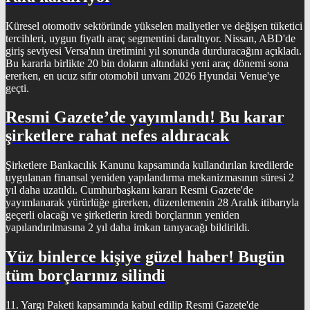
Küresel otomotiv sektöründe yükselen maliyetler ve değişen tüketici
tercihleri, uygun fiyatlı araç segmentini daraltıyor. Nissan, ABD'de
giriş seviyesi Versa'nın üretimini yıl sonunda durduracağını açıkladı.
Bu kararla birlikte 20 bin doların altındaki yeni araç dönemi sona
ererken, en ucuz sıfır otomobil unvanı 2026 Hyundai Venue'ye
geçti.
Resmi Gazete’de yayımlandı! Bu karar
şirketlere rahat nefes aldıracak
Şirketlere Bankacılık Kanunu kapsamında kullandırılan kredilerde
uygulanan finansal yeniden yapılandırma mekanizmasının süresi 2
yıl daha uzatıldı. Cumhurbaşkanı kararı Resmi Gazete'de
yayımlanarak yürürlüğe girerken, düzenlemenin 28 Aralık itibarıyla
geçerli olacağı ve şirketlerin kredi borçlarının yeniden
yapılandırılmasına 2 yıl daha imkan tanıyacağı bildirildi.
Yüz binlerce kişiye güzel haber! Bugün
tüm borçlarınız silindi
11. Yargı Paketi kapsamında kabul edilip Resmi Gazete'de