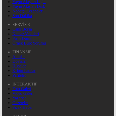
Yayın Akışları Light
Yayın Akışları Dark
Nöbetçi Eczaneler
Son Dakika
SERVİS 3
Canlı Borsa
Namaz Vakitleri
Puan Durumu
Örnek Burç Yorumu
FİNANSİF
Altınlar
Dövizler
Hisseler
Kripto Paralar
Pariteler
İNTERAKTİF
Foto Galeri
Video Galeri
Yazarlar
Gazeteler
Sıcak Haber