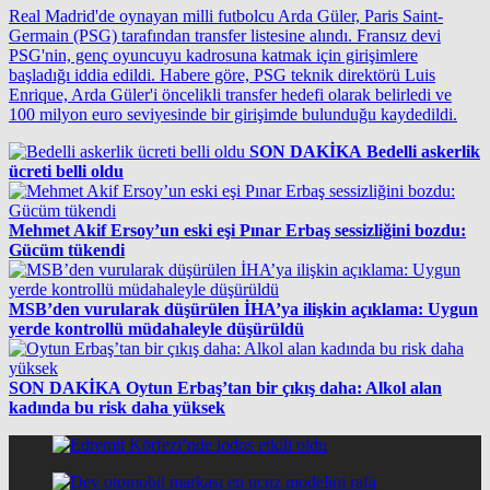
Real Madrid'de oynayan milli futbolcu Arda Güler, Paris Saint-
Germain (PSG) tarafından transfer listesine alındı. Fransız devi
PSG'nin, genç oyuncuyu kadrosuna katmak için girişimlere
başladığı iddia edildi. Habere göre, PSG teknik direktörü Luis
Enrique, Arda Güler'i öncelikli transfer hedefi olarak belirledi ve
100 milyon euro seviyesinde bir girişimde bulunduğu kaydedildi.
SON DAKİKA
Bedelli askerlik
ücreti belli oldu
Mehmet Akif Ersoy’un eski eşi Pınar Erbaş sessizliğini bozdu:
Gücüm tükendi
MSB’den vurularak düşürülen İHA’ya ilişkin açıklama: Uygun
yerde kontrollü müdahaleyle düşürüldü
SON DAKİKA
Oytun Erbaş’tan bir çıkış daha: Alkol alan
kadında bu risk daha yüksek