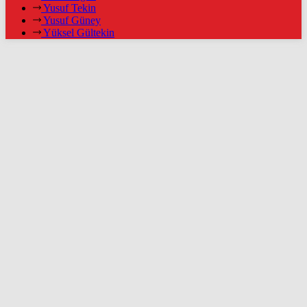
Yusuf Tekin
Yusuf Güney
Yüksel Gültekin