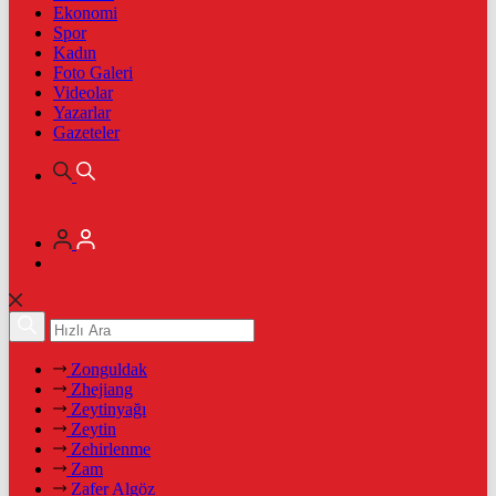
Ekonomi
Spor
Kadın
Foto Galeri
Videolar
Yazarlar
Gazeteler
Zonguldak
Zhejiang
Zeytinyağı
Zeytin
Zehirlenme
Zam
Zafer Algöz