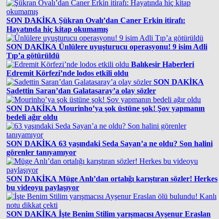
SON DAKİKA
Şükran Ovalı’dan Caner Erkin itirafı:
Hayatında hiç kitap okumamış
SON DAKİKA
Ünlülere uyuşturucu operasyonu! 9 isim Adli
Tıp’a götürüldü
Balıkesir Haberleri
Edremit Körfezi’nde lodos etkili oldu
SON DAKİKA
Sadettin Saran’dan Galatasaray’a olay sözler
SON DAKİKA
Mourinho’ya şok üstüne şok! Şov yapmanın
bedeli ağır oldu
SON DAKİKA
63 yaşındaki Seda Sayan’a ne oldu? Son halini
görenler tanıyamıyor
SON DAKİKA
Müge Anlı’dan ortalığı karıştıran sözler! Herkes
bu videoyu paylaşıyor
SON DAKİKA
İşte Benim Stilim yarışmacısı Ayşenur Eraslan