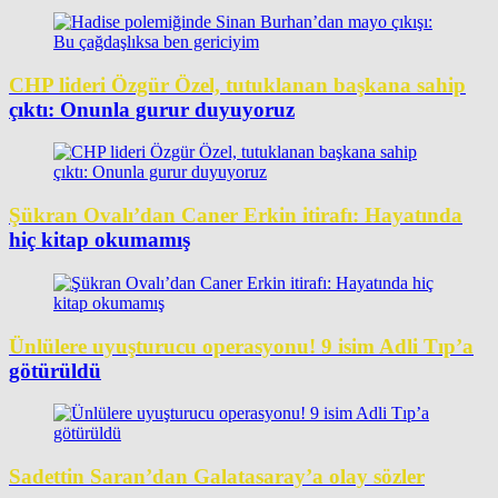
CHP lideri Özgür Özel, tutuklanan başkana sahip
çıktı: Onunla gurur duyuyoruz
Şükran Ovalı’dan Caner Erkin itirafı: Hayatında
hiç kitap okumamış
Ünlülere uyuşturucu operasyonu! 9 isim Adli Tıp’a
götürüldü
Sadettin Saran’dan Galatasaray’a olay sözler