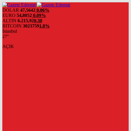
DOLAR
47,5642
0.06%
EURO
54,8052
0.09%
ALTIN
6.215,92
0,30
BITCOIN
3023759
1.8%
İstanbul
27°
AÇIK