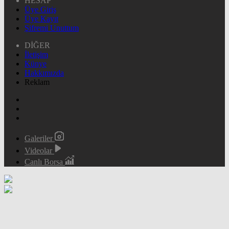
HESAP
Üye Giriş
Üye Kayıt
Şifremi Unuttum
DİĞER
İletişim
Künye
Hakkımızda
Reklam
Galeriler
Videolar
Canlı Borsa