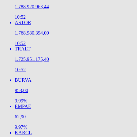
1.788.920.963,44
10:52
ASTOR
1.768.980.394,00
10:52
TRALT
1.725.951.175,40
10:52
BURVA
853,00
9.99%
EMPAE
62,90
9.97%
KARCL