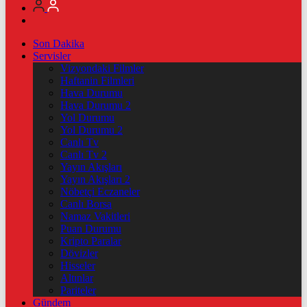
Son Dakika
Servisler
Vizyondaki Filmler
Haftanin Filmleri
Hava Durumu
Hava Durumu 2
Yol Durumu
Yol Durumu 2
Canlı Tv
Canlı Tv 2
Yayın Akışları
Yayın Akışları 2
Nöbetçi Eczaneler
Canlı Borsa
Namaz Vakitleri
Puan Durumu
Kripto Paralar
Dövizler
Hisseler
Altınlar
Pariteler
Gündem