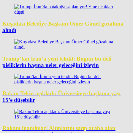
Kuşadası Belediye Başkanı Ömer Günel gözaltına
alındı
Trump’tan İran’a yeni tehdit: Bugün bu deli
pisliklerin başına neler geleceğini izleyin
Bakan Tekin açıkladı: Üniversiteye başlama yaşı
15’e düşebilir
Rakam inanılmaz! Altınlarını satıp araba alan