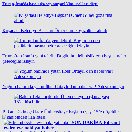
Trump, İran’da bataklığa saplanıyor! Yine uçakları düştü
Kuşadası Belediye Başkanı Ömer Günel gözaltına alındı
Trump’tan İran’a yeni tehdit: Bugün bu deli pisliklerin başına neler
geleceğini izleyin
Yoğum bakımda yatan İlber Ortaylı’dan haber var! Ailesi konuştu
Bakan Tekin açıkladı: Üniversiteye başlama yaşı 15’e düşebilir
SON DAKİKA
Edremit
evden eve nakliyat haber