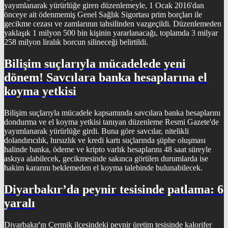
yayımlanarak yürürlüğe giren düzenlemeyle, 1 Ocak 2016'dan
önceye ait ödenmemiş Genel Sağlık Sigortası prim borçları ile
gecikme cezası ve zamlarının tahsilinden vazgeçildi. Düzenlemeden
yaklaşık 1 milyon 500 bin kişinin yararlanacağı, toplamda 3 milyar
258 milyon liralık borcun silineceği belirtildi.
Bilişim suçlarıyla mücadelede yeni
dönem! Savcılara banka hesaplarına el
koyma yetkisi
Bilişim suçlarıyla mücadele kapsamında savcılara banka hesaplarını
dondurma ve el koyma yetkisi tanıyan düzenleme Resmi Gazete'de
yayımlanarak yürürlüğe girdi. Buna göre savcılar, nitelikli
dolandırıcılık, hırsızlık ve kredi kartı suçlarında şüphe oluşması
halinde banka, ödeme ve kripto varlık hesaplarını 48 saat süreyle
askıya alabilecek, gecikmesinde sakınca görülen durumlarda ise
hakim kararını beklemeden el koyma talebinde bulunabilecek.
Diyarbakır’da peynir tesisinde patlama: 6
yaralı
Diyarbakır'ın Çermik ilçesindeki peynir üretim tesisinde kalorifer