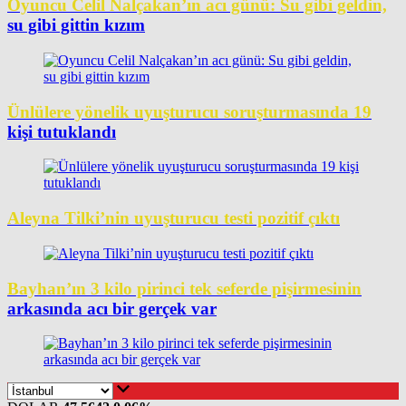
Oyuncu Celil Nalçakan’ın acı günü: Su gibi geldin,
su gibi gittin kızım
Ünlülere yönelik uyuşturucu soruşturmasında 19
kişi tutuklandı
Aleyna Tilki’nin uyuşturucu testi pozitif çıktı
Bayhan’ın 3 kilo pirinci tek seferde pişirmesinin
arkasında acı bir gerçek var