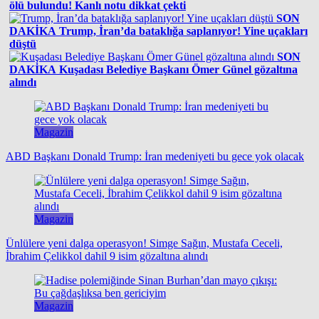
ölü bulundu! Kanlı notu dikkat çekti
SON
DAKİKA
Trump, İran’da bataklığa saplanıyor! Yine uçakları
düştü
SON
DAKİKA
Kuşadası Belediye Başkanı Ömer Günel gözaltına
alındı
Magazin
ABD Başkanı Donald Trump: İran medeniyeti bu gece yok olacak
Magazin
Ünlülere yeni dalga operasyon! Simge Sağın, Mustafa Ceceli,
İbrahim Çelikkol dahil 9 isim gözaltına alındı
Magazin