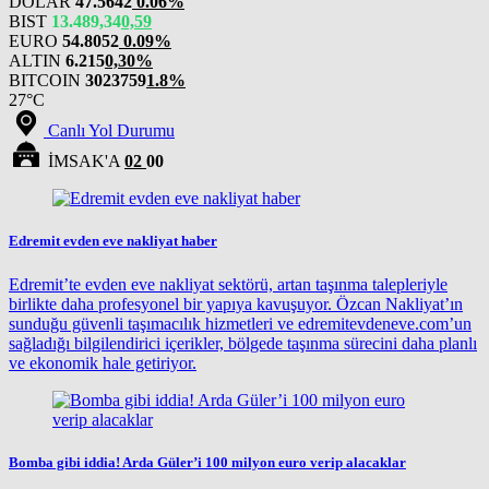
DOLAR
47.5642
0.06%
BIST
13.489,34
0,59
EURO
54.8052
0.09%
ALTIN
6.215
0,30%
BITCOIN
3023759
1.8%
27°C
Canlı Yol Durumu
İMSAK'A
02
00
Edremit evden eve nakliyat haber
Edremit’te evden eve nakliyat sektörü, artan taşınma talepleriyle
birlikte daha profesyonel bir yapıya kavuşuyor. Özcan Nakliyat’ın
sunduğu güvenli taşımacılık hizmetleri ve edremitevdeneve.com’un
sağladığı bilgilendirici içerikler, bölgede taşınma sürecini daha planlı
ve ekonomik hale getiriyor.
Bomba gibi iddia! Arda Güler’i 100 milyon euro verip alacaklar