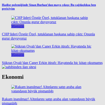
Hadise polemiğinde Sinan Burhan’dan mayo çıkışı: Bu çağdaşlıksa ben
gericiyim
Magazin
CHP lideri Özgür Özel, tutuklanan başkana sahip çıktı: Onunla
gurur duyuyoruz
Magazin
Şükran Ovalı’dan Caner Erkin itirafı: Hayatında hiç kitap okumamış
Ekonomi
Rakam inanılmaz! Altınlarını satıp araba alan vatandaşın büyük
pişmanlığı