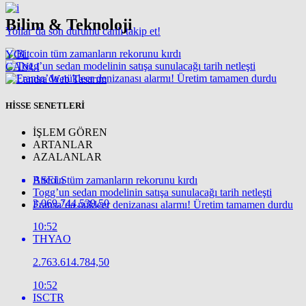
Bilim & Teknoloji
Yollar’da son durumu canlı takip et!
YOL
CANLI
HİSSE SENETLERİ
İŞLEM GÖREN
ARTANLAR
AZALANLAR
Bitcoin tüm zamanların rekorunu kırdı
ASELS
Togg’un sedan modelinin satışa sunulacağı tarih netleşti
3.069.744.539,50
Fransa’da nükleer denizanası alarmı! Üretim tamamen durdu
10:52
THYAO
2.763.614.784,50
10:52
ISCTR